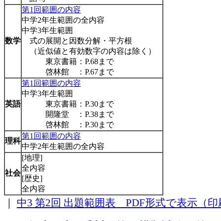
第1回範囲の内容
中学2年生範囲の全内容
中学3年生範囲
数学
式の展開と因数分解・平方根
（近似値と有効数字の内容は除く）
東京書籍：P.68まで
啓林館 ：P.67まで
第1回範囲の内容
中学3年生範囲
英語
東京書籍：P.30まで
開隆堂 ：P.38まで
啓林館 ：P.30まで
第1回範囲の内容
理科
中学2年生範囲の全内容
[地理]
全内容
社会
[歴史]
全内容
｜
中3 第2回 出題範囲表 PDF形式で表示（