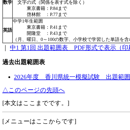
数学
文字の式（関係を表す式を除く）
東京書籍：P.84まで
啓林館 ：P.77まで
中学1年生範囲
東京書籍：P.41まで
英語
開隆堂 ：P.43まで
（月、曜日、0～100の数字、小学校で学習した単語を含
｜
中1 第1回 出題範囲表 PDF形式で表示（
過去出題範囲表
2026年度 香川県統一模擬試験 出題範囲
△このページの先頭へ
[本文はここまでです。]
[メニューはここからです]