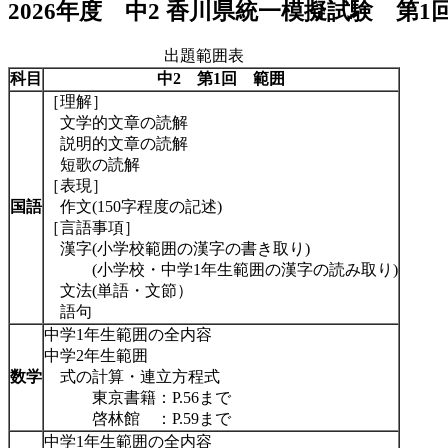
2026年度 中2 香川県統一模擬試験 第1
出題範囲表
科目
中2 第1回
範囲
［理解］
文学的文章の読解
説明的文章の読解
短歌の読解
［表現］
国語
作文(150字程度の記述)
［言語事項］
漢字(小学校範囲の漢字の書き取り)
(小学校・中学1年生範囲の漢字の読み取り)
文法(単語・文節）
語句
中学1年生範囲の全内容
中学2年生範囲
数学
式の計算・連立方程式
東京書籍：P.56まで
啓林館 ：P.59まで
中学1年生範囲の全内容