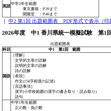
中学2年生範囲
英語
東京書籍：P.39まで
開隆堂 ：P.40まで
｜
中2 第1回 出題範囲表 PDF形式で表示（
2026年度 中1 香川県統一模擬試験 第1
出題範囲表
科目
中1 第1回
範囲
［理解］
文学的文章の読解
説明的文章の読解
詩の読解
国語
［表現］
作文(150字程度の記述)
［言語事項］
漢字(小学校範囲の漢字の書き取り・読み取り)
語句
中学1年生範囲
正の数・負の数