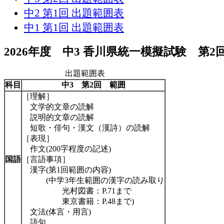
中2 第1回 出題範囲表
中1 第1回 出題範囲表
2026年度 中3 香川県統一模擬試験 第2
出題範囲表
科目
中3 第2回
範囲
［理解］
文学的文章の読解
説明的文章の読解
短歌・俳句・漢文（漢詩）の読解
［表現］
作文(200字程度の記述)
国語
［言語事項］
漢字(第1回範囲の内容)
(中学3年生範囲の漢字の読み取り
光村図書：P.71まで
東京書籍：P.48まで)
文法(体言・用言)
語句