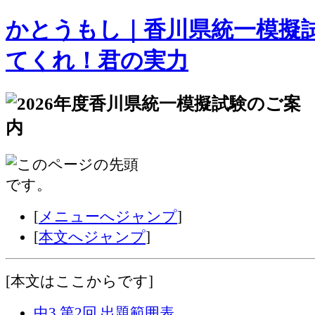
かとうもし｜香川県統一模擬
てくれ！君の実力
[
メニューへジャンプ
]
[
本文へジャンプ
]
[
本文はここからです
]
中3 第2回 出題範囲表